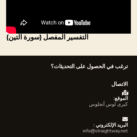
التفسير المفصل {سورة التين}
ترغب في الحصول على التحديثات؟
الاتصال
:الموقع
كبرى لوس أنجلوس
: البريد الإلكتروني
info@straightway.net