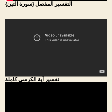
التفسير المفصل {سورة التين}
تفسير آية الكرسى كاملة